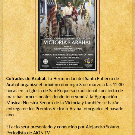
Cofrades de Arahal.
La Hermandad del Santo Entierro de
Arahal organiza el próximo domingo 8 de marzo a las 12:30
horas en la Iglesia de San Roque su tradicional concierto de
marchas procesionales donde intervendrá la Agrupación
Musical Nuestra Señora de la Victoria y también se harán
entrega de los Premios Victoria-Arahal otorgados el pasado
año.
El acto será presentado y conducido por Alejandro Solano.
Periodista de AION TV